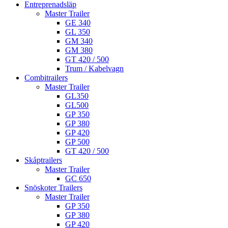
Entreprenadsläp
Master Trailer
GE 340
GL 350
GM 340
GM 380
GT 420 / 500
Trum / Kabelvagn
Combitrailers
Master Trailer
GL350
GL500
GP 350
GP 380
GP 420
GP 500
GT 420 / 500
Skåptrailers
Master Trailer
GC 650
Snöskoter Trailers
Master Trailer
GP 350
GP 380
GP 420