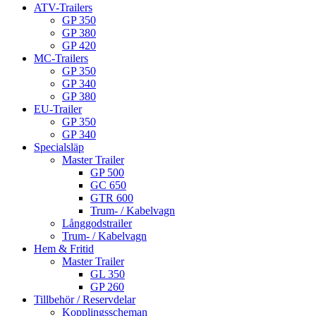
ATV-Trailers
GP 350
GP 380
GP 420
MC-Trailers
GP 350
GP 340
GP 380
EU-Trailer
GP 350
GP 340
Specialsläp
Master Trailer
GP 500
GC 650
GTR 600
Trum- / Kabelvagn
Långgodstrailer
Trum- / Kabelvagn
Hem & Fritid
Master Trailer
GL 350
GP 260
Tillbehör / Reservdelar
Kopplingsscheman