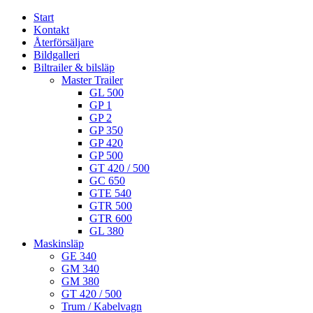
Start
Kontakt
Återförsäljare
Bildgalleri
Biltrailer & bilsläp
Master Trailer
GL 500
GP 1
GP 2
GP 350
GP 420
GP 500
GT 420 / 500
GC 650
GTE 540
GTR 500
GTR 600
GL 380
Maskinsläp
GE 340
GM 340
GM 380
GT 420 / 500
Trum / Kabelvagn