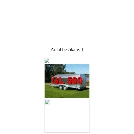
g anpassat för tyngre last såsom maskiner och fordon.
mbitrailer eller en öppen variant. Backautomatik eller flakgolv a
oss du hittar det du behöver och om du har frågor om vad du sku
va för just din verksamhet så har vi erfarenheten och kompetens
 på ett sätt som gör att du blir nöjd.
Antal besökare:
1