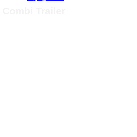
Combi Trailer
Master Traile
Master Trailer