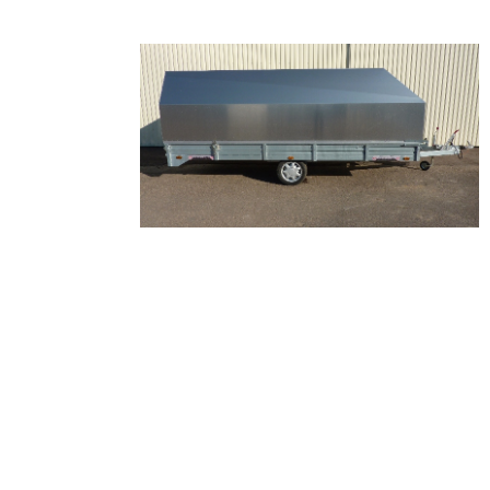
r GP 380
Master Trailer GP 420
id haft som ledstjärna att våra kunders önskemål och behov ska st
Detta har bland annat visat sig i bredden på vårt sortiment, ett 
rjan var framtaget för att möta de många olika behoven hos de f
rsoner som kom att anlita oss. Ett sortiment anpassat för tunga e
 för transporter av möbler liksom för maskiner. Detta höjer givet
ett ur kapacitetssynpunkter såsom lastyta och vad beträffar tyn
hetssynpunkt. Det ställer även höga krav på säkerhet.
ler från oss kan fås med en mängd tillbehör, alltifrån elvinschar ti